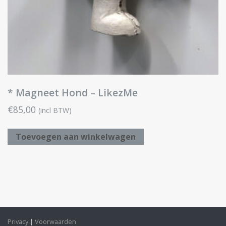
* Magneet Hond – LikezMe
€
85,00
(incl BTW)
Toevoegen aan winkelwagen
Privacy
Voorwaarden