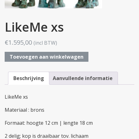
LikeMe xs
€
1.595,00
(incl BTW)
LikeMe
Toevoegen aan winkelwagen
xs
aantal
Beschrijving
Aanvullende informatie
LikeMe xs
Materiaal : brons
Formaat: hoogte 12 cm | lengte 18 cm
2 delig; kop is draaibaar tov. lichaam