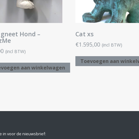
gneet Hond –
Cat xs
ezMe
€
1.595,00
(incl BTW)
00
(incl BTW)
Toevoegen aan winke
evoegen aan winkelwagen
je in voor de nieuwsbrief: