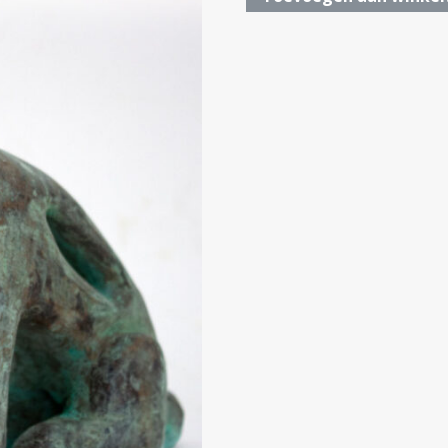
xs
aantal