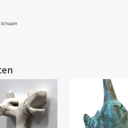
. lichaam
ten