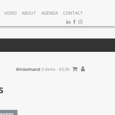
VIDEO
ABOUT
AGENDA
CONTACT
Winkelmand:
0 items -
€
0,00
s
lwagen