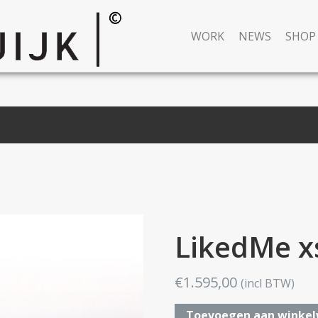
WORK
NEWS
SHOP
LikedMe x
€
1.595,00
(incl BTW)
LikedMe
Toevoegen aan winke