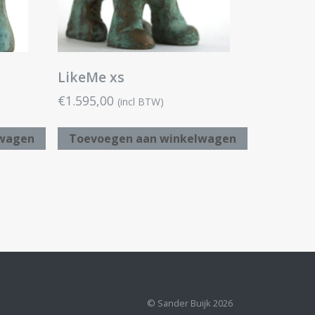
LikeMe xs
€
1.595,00
(incl BTW)
lwagen
Toevoegen aan winkelwagen
© Sander Buijk 2026