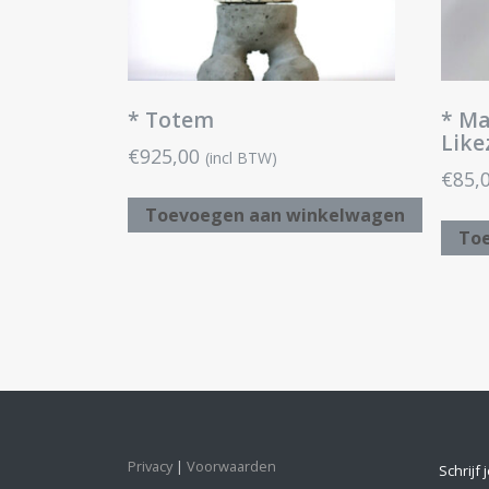
* Totem
* Ma
Lik
€
925,00
(incl BTW)
€
85,
Toevoegen aan winkelwagen
To
Privacy
Voorwaarden
Schrijf 