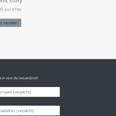
hic story
00
(incl BTW)
s verder
je in voor de nieuwsbrief: