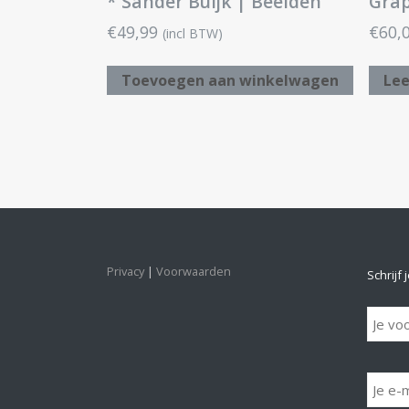
* Sander Buijk | Beelden
Grap
€
49,99
€
60,
(incl BTW)
Toevoegen aan winkelwagen
Lee
Privacy
Voorwaarden
Schrijf 