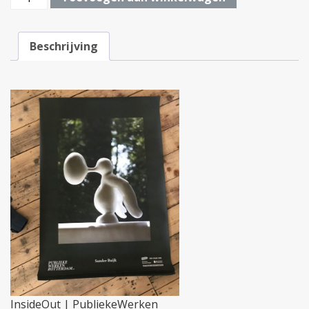
Poster
|
InsideOut
Beschrijving
van
Publiekewerken
Rotterdam
aantal
InsideOut | PubliekeWerken